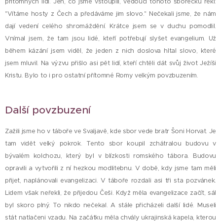
přítomných lidí. Jen, co jsme vstoupili, vedoucí tohoto sborečku řekl:
"Vítáme hosty z Čech a předáváme jim slovo." Nečekali jsme, že nám
dají vedení celého shromáždění. Krátce jsem se v duchu pomodlil.
Vnímal jsem, že tam jsou lidé, kteří potřebují slyšet evangelium. Už
během kázání jsem viděl, že jeden z nich doslova hltal slovo, které
jsem mluvil. Na výzvu přišlo asi pět lidí, kteří chtěli dát svůj život Ježíši
Kristu. Bylo to i pro ostatní přítomné Romy velkým povzbuzením.
Další povzbuzení
Zažili jsme ho v táboře ve Svaljavě, kde sbor vede bratr Šoni Horvat. Je
tam vidět velký pokrok. Tento sbor koupil zchátralou budovu v
bývalém kolchozu, který byl v blízkosti romského tábora. Budovu
opravili a vytvořili z ní hezkou modlitebnu. V době, kdy jsme tam měli
přijet, naplánovali evangelizaci. V táboře rozdali asi tři sta pozvánek.
Lidem však neřekli, že přijedou Češi. Když měla evangelizace začít, sál
byl skoro plný. To nikdo nečekal. A stále přicházeli další lidé. Museli
stát natlačeni vzadu. Na začátku měla chvály ukrajinská kapela, kterou