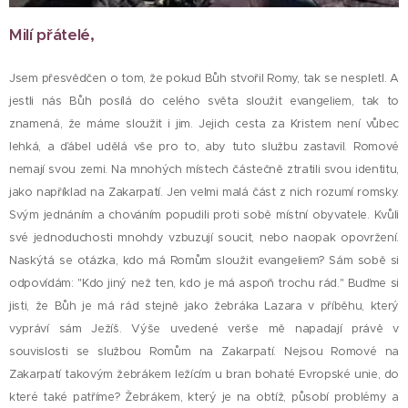
Milí přátelé,
Jsem přesvědčen o tom, že pokud Bůh stvořil Romy, tak se nespletl. A
jestli nás Bůh posílá do celého světa sloužit evangeliem, tak to
znamená, že máme sloužit i jim. Jejich cesta za Kristem není vůbec
lehká, a ďábel udělá vše pro to, aby tuto službu zastavil. Romové
nemají svou zemi. Na mnohých místech částečně ztratili svou identitu,
jako například na Zakarpatí. Jen velmi malá část z nich rozumí romsky.
Svým jednáním a chováním popudili proti sobě místní obyvatele. Kvůli
své jednoduchosti mnohdy vzbuzují soucit, nebo naopak opovržení.
Naskýtá se otázka, kdo má Romům sloužit evangeliem? Sám sobě si
odpovídám: "Kdo jiný než ten, kdo je má aspoň trochu rád." Buďme si
jisti, že Bůh je má rád stejně jako žebráka Lazara v příběhu, který
vypráví sám Ježíš. Výše uvedené verše mě napadají právě v
souvislosti se službou Romům na Zakarpatí. Nejsou Romové na
Zakarpatí takovým žebrákem ležícím u bran bohaté Evropské unie, do
které také patříme? Žebrákem, který je na obtíž, působí problémy a