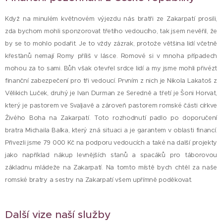
Když na minulém květnovém výjezdu nás bratři ze Zakarpatí prosili,
zda bychom mohli sponzorovat třetího vedoucího, tak jsem nevěřil, že
by se to mohlo podařit. Je to vždy zázrak, protože většina lidí včetně
křesťanů nemají Romy příliš v lásce. Romové si v mnoha případech
mohou za to sami. Bůh však otevřel srdce lidí a my jsme mohli přivézt
finanční zabezpečení pro tři vedoucí. Prvním z nich je Nikola Lakatoš z
Vělikich Luček, druhý je Ivan Durman ze Seredně a třetí je Šoni Horvat,
který je pastorem ve Svaljavě a zároveň pastorem romské části církve
Živého Boha na Zakarpatí. Toto rozhodnutí padlo po doporučení
bratra Michaila Balka, který zná situaci a je garantem v oblasti financí.
Přivezli jsme 79 000 Kč na podporu vedoucích a také na další projekty
jako například nákup levnějších stanů a spacáků pro táborovou
základnu mládeže na Zakarpatí. Na tomto místě bych chtěl za naše
romské bratry a sestry na Zakarpatí všem upřímně poděkovat.
Další vize naší služby