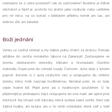
nedokáže se o sebe postarat? Jak se zachováme? Budeme je štítivě
obcházet a trpět je, protože nic jiného jaksi nezbývá, nebo uděláme
pro ně něco, na co boháč v biblickém příběhu neměl ani čas, ani
dobrou vůli, ani žaludek.
Boží jednání
Venku se začíná stmívat a my míjíme jednu chatrč za druhou. Pomalu
vjíždíme do centra romského tábora na Zakarpatí. Zastavujeme ve
dvorku obklopeném domečky, kůlnami a hromadami různého
materiálu. Dojeli jsme do romské osady Čomonin. Jsme tady s týmem
poprvé. Bereme si z auta nezbytné věci a vstupujeme do většího
domku, který hrdě nazývají modlitebnou. Nečekal jsem, že se tady
sejde hodně lidí. Přijeli jsme asi s hodinovým zpožděním. O to
příjemnější je překvapení, když vstupujeme do sice malé, ale úplně plné
místnosti. Na stropě svítí žárovka, která vydává slabé světlo. Není zde
žádná hudba, ani kytara, ale o to větší očekávání, které září z tváří