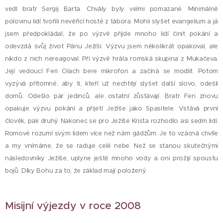
vedl bratr Sergij Barta. Chvály byly velmi pomazané. Minimálně
polovinu lidí tvořili nevěřící hosté z tábora. Mohli slyšet evangelium a já
jsem předpokládal, že po výzvě přijde mnoho lidí činit pokání a
odevzdá svůj život Pánu Ježíši. Výzvu jsem několikrát opakoval, ale
nikdo z nich nereagoval. Při výzvě hrála romská skupina z Mukačeva.
Její vedoucí Feri Olach bere mikrofon a začíná se modlit. Potom
vyzývá přítomné, aby ti, kteří už nechtějí slyšet další slovo, odešli
domů. Odešlo pár jedinců, ale ostatní zůstávají. Bratr Feri znovu
opakuje výzvu pokání a přijetí Ježíše jako Spasitele. Vstává první
člověk, pak druhý. Nakonec se pro Ježíše Krista rozhodlo asi sedm lidí.
Romové rozumí svým lidem více než nám gádžům. Je to vzácná chvíle
a my vnímáme, že se raduje celé nebe. Než se stanou skutečnými
následovníky Ježíše, uplyne ještě mnoho vody a oni prožijí spoustu
bojů. Díky Bohu za to, že základ mají položený
Misijní výjezdy v roce 2008