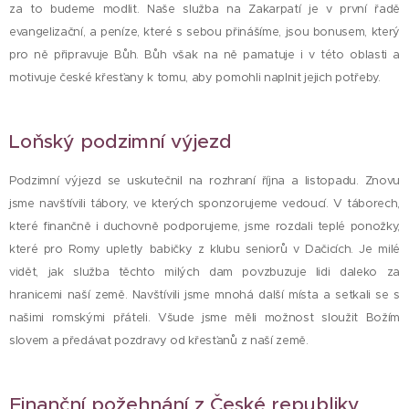
za to budeme modlit. Naše služba na Zakarpatí je v první řadě
evangelizační, a peníze, které s sebou přinášíme, jsou bonusem, který
pro ně připravuje Bůh. Bůh však na ně pamatuje i v této oblasti a
motivuje české křesťany k tomu, aby pomohli naplnit jejich potřeby.
Loňský podzimní výjezd
Podzimní výjezd se uskutečnil na rozhraní října a listopadu. Znovu
jsme navštívili tábory, ve kterých sponzorujeme vedoucí. V táborech,
které finančně i duchovně podporujeme, jsme rozdali teplé ponožky,
které pro Romy upletly babičky z klubu seniorů v Dačicích. Je milé
vidět, jak služba těchto milých dam povzbuzuje lidi daleko za
hranicemi naší země. Navštívili jsme mnohá další místa a setkali se s
našimi romskými přáteli. Všude jsme měli možnost sloužit Božím
slovem a předávat pozdravy od křesťanů z naší země.
Finanční požehnání z České republiky