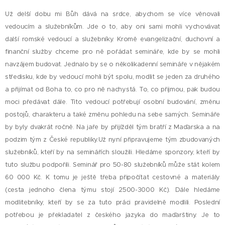
Už delší dobu mi Bůh dává na srdce, abychom se více věnovali
vedoucím a služebníkům. Jde o to, aby oni sami mohli vychovávat
další romské vedoucí a služebníky. Kromě evangelizační, duchovní a
finanční služby chceme pro ně pořádat semináře, kde by se mohli
navzájem budovat. Jednalo by se o několikadenní semináře v nějakém
středisku, kde by vedoucí mohli být spolu, modlit se jeden za druhého
a přijímat od Boha to, co pro ně nachystá. To, co přijmou, pak budou
moci předávat dále. Tito vedoucí potřebují osobní budování, změnu
postojů, charakteru a také změnu pohledu na sebe samých. Semináře
by byly dvakrát ročně. Na jaře by přijížděl tým bratří z Maďarska a na
podzim tým z České republiky.Už nyní připravujeme tým zbudovaných
služebníků, kteří by na seminářích sloužili. Hledáme sponzory, kteří by
tuto službu podpořili. Seminář pro 50-80 služebníků může stát kolem
60 000 Kč. K tomu je ještě třeba připočítat cestovné a materiály
(cesta jednoho člena týmu stojí 2500-3000 Kč). Dále hledáme
modlitebníky, kteří by se za tuto práci pravidelně modlili. Poslední
potřebou je překladatel z českého jazyka do maďarštiny. Je to