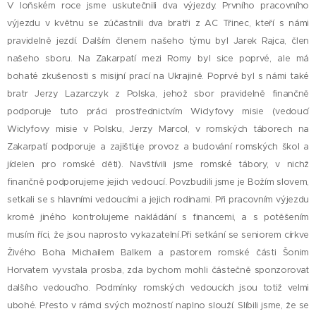
V loňském roce jsme uskutečnili dva výjezdy. Prvního pracovního
výjezdu v květnu se zúčastnili dva bratři z AC Třinec, kteří s námi
pravidelně jezdí. Dalším členem našeho týmu byl Jarek Rajca, člen
našeho sboru. Na Zakarpatí mezi Romy byl sice poprvé, ale má
bohaté zkušenosti s misijní prací na Ukrajině. Poprvé byl s námi také
bratr Jerzy Lazarczyk z Polska, jehož sbor pravidelně finančně
podporuje tuto práci prostřednictvím Wiclyfovy misie (vedoucí
Wiclyfovy misie v Polsku, Jerzy Marcol, v romských táborech na
Zakarpatí podporuje a zajišťuje provoz a budování romských škol a
jídelen pro romské děti). Navštívili jsme romské tábory, v nichž
finančně podporujeme jejich vedoucí. Povzbudili jsme je Božím slovem,
setkali se s hlavními vedoucími a jejich rodinami. Při pracovním výjezdu
kromě jiného kontrolujeme nakládání s financemi, a s potěšením
musím říci, že jsou naprosto vykazatelní.Při setkání se seniorem církve
Živého Boha Michailem Balkem a pastorem romské části Šonim
Horvatem vyvstala prosba, zda bychom mohli částečně sponzorovat
dalšího vedoucího. Podmínky romských vedoucích jsou totiž velmi
ubohé. Přesto v rámci svých možností naplno slouží. Slíbili jsme, že se