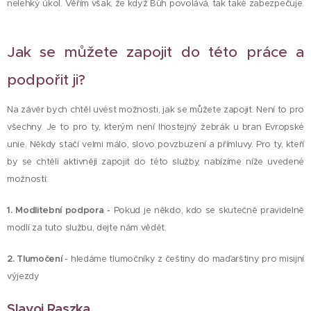
nelehký úkol. Věřím však, že když Bůh povolává, tak také zabezpečuje.
Jak se můžete zapojit do této práce a
podpořit ji?
Na závěr bych chtěl uvést možnosti, jak se můžete zapojit. Není to pro
všechny. Je to pro ty, kterým není lhostejný žebrák u bran Evropské
unie. Někdy stačí velmi málo, slovo povzbuzení a přímluvy. Pro ty, kteří
by se chtěli aktivněji zapojit do této služby, nabízíme níže uvedené
možnosti:
1. Modlitební podpora -
Pokud je někdo, kdo se skutečně pravidelně
modlí za tuto službu, dejte nám vědět.
2. Tlumočení
- hledáme tlumočníky z češtiny do maďarštiny pro misijní
výjezdy
Slavoj Raszka