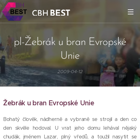
BEST
CBH
pl-Žebrák u bran Evropské
Unie
2009-04-12
Žebrák u bran Evropské Unie
Bohatý člověk, nádherně a vybraně se strojil a den co
den skvěle hodoval. U vrat jeho domu lehával nějaký
chudák, jménem Lazar, plný vředů, a toužil nasytit se