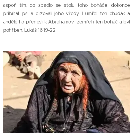
aspoň tím, co spadlo se stolu toho boháče; dokonce
přibíhali psi a olizovali jeho vředy. I umřel ten chudák a
andělé ho přenesli k Abrahamovi; zemřel i ten boháč a byl
pohřben. Lukáš 16,19-22