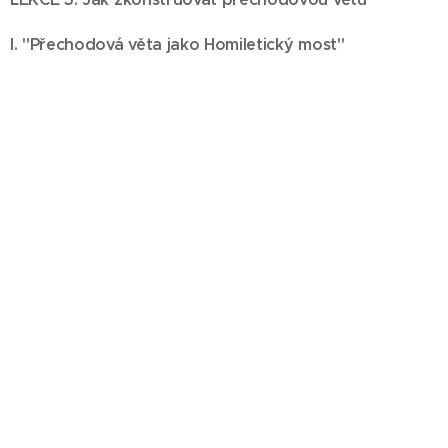
I. "Přechodová věta jako Homiletický most"
II. Konstrukce přechodové věty
LEKCE 6: Jak stanovit hlavní body a podbody
I. Hlavní body kázání
II. Podbody a jejich rozvinutí
LEKCE 7: Navržení úvodu a závěru
I. Navržení úvodu
A) Úkoly úvodu
B) Jednotlivé kroky navrhování úvodu