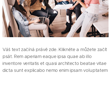
Váš text začíná právě zde. Klikněte a můžete začít
psát. Rem aperiam eaque ipsa quae ab illo
inventore veritatis et quasi architecto beatae vitae
dicta sunt explicabo nemo enim ipsam voluptatem
quia voluptas sit.
Quia voluptas sit aspernatur aut odit aut fugit sed
quia consequuntur magni dolores eos qui ratione
voluptatem sequi nesciunt neque porro quisquam
est qui dolorem.