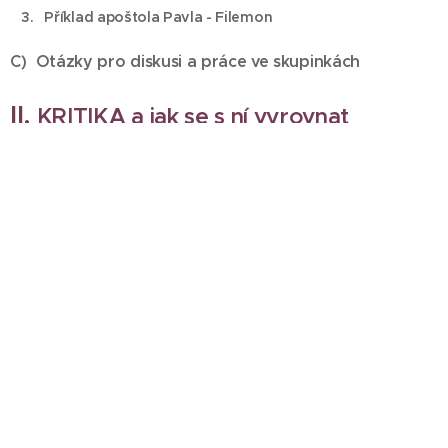
3. Příklad apoštola Pavla - Filemon
C) Otázky pro diskusi a práce ve skupinkách
II.
KRITIKA a jak se s ní vyrovnat
A) Proč jsou vedoucí kritizováni více než jiní?
1. Vedoucí je vždy na očích
2. Vedoucí více riskuje
3. Vedoucí stojí v první linii
4. Vedoucí je více zranitelný
5. Úspěch vedoucího působí žárlivost některých lidí
B) Co dělat, když jsi kritizován: