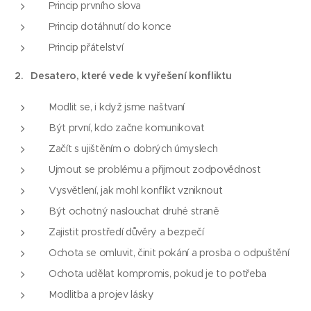
Princip prvního slova
Princip dotáhnutí do konce
Princip přátelství
2. Desatero, které vede k vyřešení konfliktu
Modlit se, i když jsme naštvaní
Být první, kdo začne komunikovat
Začít s ujištěním o dobrých úmyslech
Ujmout se problému a přijmout zodpovědnost
Vysvětlení, jak mohl konflikt vzniknout
Být ochotný naslouchat druhé straně
Zajistit prostředí důvěry a bezpečí
Ochota se omluvit, činit pokání a prosba o odpuštění
Ochota udělat kompromis, pokud je to potřeba
Modlitba a projev lásky