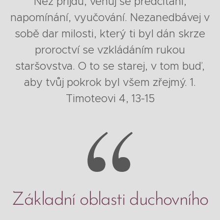
Než přijdu, věnuj se předčítání,
napomínání, vyučování. Nezanedbávej v
sobě dar milosti, který ti byl dán skrze
proroctví se vzkládáním rukou
staršovstva. O to se starej, v tom buď,
aby tvůj pokrok byl všem zřejmý. 1.
Timoteovi 4, 13-15
Základní oblasti duchovního