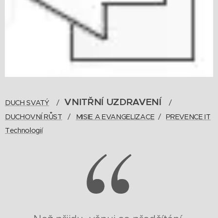
VNITŘNÍ UZDRAVENÍ
DUCH SVATÝ
/
/
DUCHOVNÍ RŮST
/
MISIE A EVANGELIZACE
/
PREVENCE I
T
Technologií