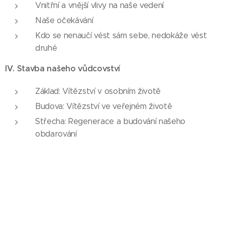
Vnitřní a vnější vlivy na naše vedení
Naše očekávání
Kdo se nenaučí vést sám sebe, nedokáže vést
druhé
IV. Stavba našeho vůdcovství
Základ: Vítězství v osobním životě
Budova: Vítězství ve veřejném životě
Střecha: Regenerace a budování našeho
obdarování
V. Základ: Vítězství v osobním životě (oblast změny
charakteru)
Doplňuj bankovní konto svého nitra (buduj
sebedůvěru)
Oblast 1: Buď aktivní v myšlení (žij vírou)