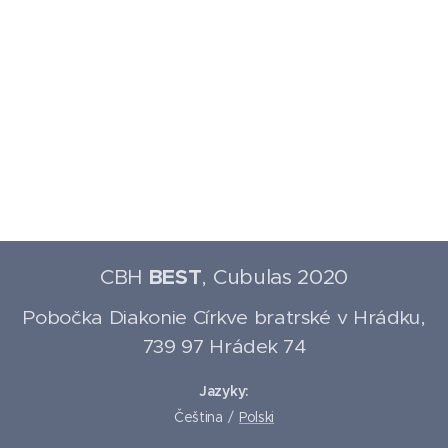
BEST
CBH
, Cubulas 2020
Pobočka Diakonie Církve bratrské v Hrádku,
739 97 Hrádek 74
Jazyky
Čeština
Polski