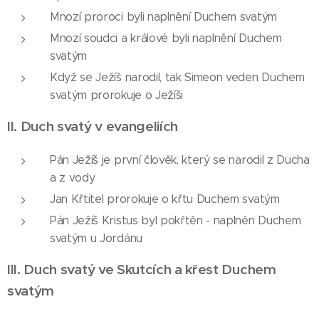
Mnozí proroci byli naplnění Duchem svatým
Mnozí soudci a králové byli naplnění Duchem
svatým
Když se Ježíš narodil, tak Simeon veden Duchem
svatým prorokuje o Ježíši
II.
Duch svatý v evangeliích
Pán Ježíš je první člověk, který se narodil z Ducha
a z vody
Jan Křtitel prorokuje o křtu Duchem svatým
Pán Ježíš Kristus byl pokřtěn - naplněn Duchem
svatým u Jordánu
III.
Duch svatý ve Skutcích a křest Duchem
svatým