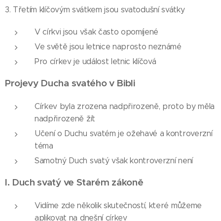
3. Třetím klíčovým svátkem jsou svatodušní svátky
V církvi jsou však často opomíjené
Ve světě jsou letnice naprosto neznámé
Pro církev je událost letnic klíčová
Projevy Ducha svatého v Bibli
Církev byla zrozena nadpřirozeně, proto by měla
nadpřirozeně žít
Učení o Duchu svatém je ožehavé a kontroverzní
téma
Samotný Duch svatý však kontroverzní není
I.
Duch svatý ve Starém zákoně
Vidíme zde několik skutečností, které můžeme
aplikovat na dnešní církev